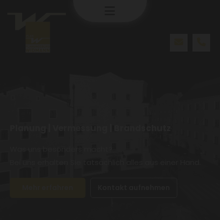
Planung
|
Vermessung
|
Brandschutz
Was uns besonders macht?
Bei uns erhalten Sie tatsächlich alles aus einer Hand.
Mehr erfahren
Kontakt aufnehmen