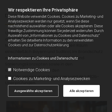
Wir respektieren Ihre Privatsphäre
Darauf sind wir spezialisiert
Diese Website verwendet Cookies. Cookies zu Marketing- und
Analysezwecken werden nur gesetzt, wenn Sie diese
nachstehend auswählen oder alle Cookies akzeptieren. Diese
freiwillige Zustimmung können Sie jederzeit widerrufen. Durch
Unsere Schwerpunkte liegen in der Vermessung
Auswahl von „Informationen zu Cookies und Datenschutz“
durch 3D-Laserscanning und in der 3D-
erhalten Sie detaillierte Information zu den verwendeten
Modellierung im deutschsprachigen Raum
Cookies und zur Datenschutzerklärung.
einschließlich Bayern und Südtirol, im Brandschutz
mit der Erstellung von Brandschutz- und
Informationen zu Cookies und Datenschutz
Sanierungskonzepten sowie in den
Gewerbeverfahren wie den
Notwendige Cookies
Betriebsanlagengenehmigungen und den §82b-
Cookies zu Marketing- und Analysezwecken
Überprüfungen.
Ausgewählte akzeptieren
Alle akzeptieren